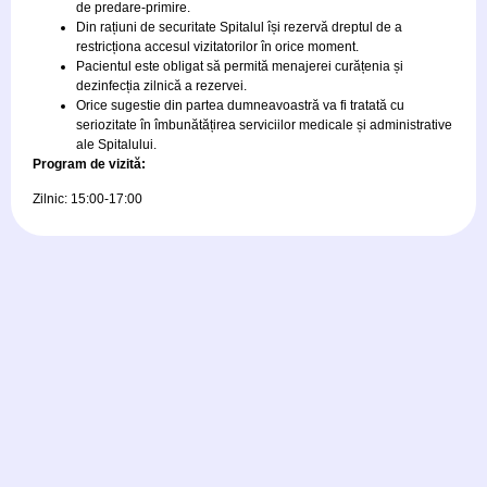
de predare-primire.
Din rațiuni de securitate Spitalul își rezervă dreptul de a
restricționa accesul vizitatorilor în orice moment.
Pacientul este obligat să permită menajerei curățenia și
dezinfecția zilnică a rezervei.
Orice sugestie din partea dumneavoastră va fi tratată cu
seriozitate în îmbunătățirea serviciilor medicale și administrative
ale Spitalului.
Program de vizită:
Zilnic: 15:00-17:00