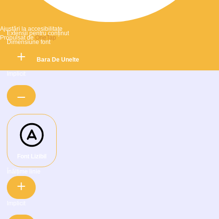
Ajustări la accesibilitate
Extensii pentru conținut
Propulsat de
OneTap
Dimensiune font
Ascunde Bara De Unelte
Implicit
Font Lizibil
Înălțime linie
Implicit