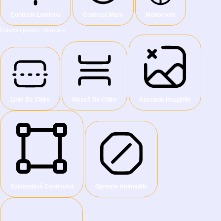
Contrast Luminos
Contrast Mare
Monocrom
Extensii pentru orientare
Linie De Citire
Mască De Citire
Ascunde Imaginile
Evidențiază Conținutul
Oprește Animațiile