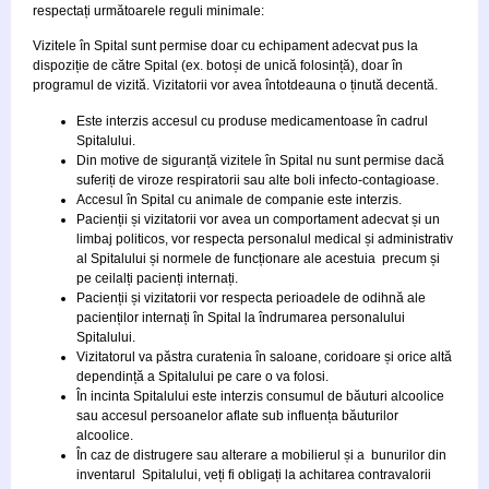
respectați următoarele reguli minimale:
Vizitele în Spital sunt permise doar cu echipament adecvat pus la
dispoziție de către Spital (ex. botoși de unică folosință), doar în
programul de vizită. Vizitatorii vor avea întotdeauna o ținută decentă.
Este interzis accesul cu produse medicamentoase în cadrul
Spitalului.
Din motive de siguranță vizitele în Spital nu sunt permise dacă
suferiți de viroze respiratorii sau alte boli infecto-contagioase.
Accesul în Spital cu animale de companie este interzis.
Pacienții și vizitatorii vor avea un comportament adecvat și un
limbaj politicos, vor respecta personalul medical și administrativ
al Spitalului și normele de funcționare ale acestuia precum și
pe ceilalți pacienți internați.
Pacienții și vizitatorii vor respecta perioadele de odihnă ale
pacienților internați în Spital la îndrumarea personalului
Spitalului.
Vizitatorul va păstra curatenia în saloane, coridoare și orice altă
dependință a Spitalului pe care o va folosi.
În incinta Spitalului este interzis consumul de băuturi alcoolice
sau accesul persoanelor aflate sub influența băuturilor
alcoolice.
În caz de distrugere sau alterare a mobilierul și a bunurilor din
inventarul Spitalului, veți fi obligați la achitarea contravalorii