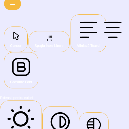
Cursor
Spațiu Între Litere
Aliniază Textul
Grosime Font
Extensii pentru culori