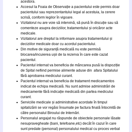
acestora.
Accesul la Foaia de Observație a pacientului este permis doar
pacientului sau reprezentantului legal al acestuia, la cerere
scrisă, conform legilor în vigoare.
Vizitatorul nu are voie să intervină, să pună în discuție sau să
comenteze asupra deciziilor, tratamentului și oricăror acte
medicale.
Vizitatorul are dreptul la informare asupra tratamentului și
deciziilor medicale doar cu acordul pacientului.
Din motive de siguranță medicală nu este permisă
blocarea/incuierea ușii de la rezerva în care este cazat
pacientul.
Pacientul internat va beneficia de mâncarea pusă la dispoziție
de Spital nefiind permise alimente aduse din afara Spitalului
fără aprobarea medicului curant.
Pacientul internat va beneficia de tratament medicamentos
indicat de echipa medicală. Nu sunt admise administrări de
medicamente fără indicație medicală din partea medicului
curant.
Serviciile medicale și administrative acordate în timpul
spitalizării se vor regăsi însumate pe factura finală întocmită de
către personalul Biroului de Internări.
Personalul angajat nu răspunde de obiectele personale lăsate
nesupravegheate (bani, telefoane,etc) decât în cazul în care
sunt predate (personal) personalului medical cu proces verbal