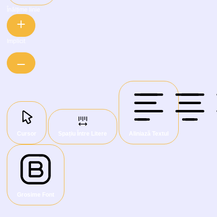
Înălțime linie
Implicit
Cursor
Spațiu Între Litere
Aliniază Textul
Grosime Font