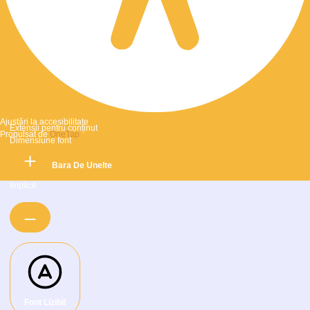
Ajustări la accesibilitate
Extensii pentru conținut
Propulsat de
OneTap
Dimensiune font
Ascunde Bara De Unelte
Implicit
Font Lizibil