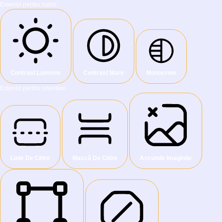
Extensii pentru culori
Contrast Luminos
Contrast Mare
Monocrom
Extensii pentru orientare
Linie De Citire
Mască De Citire
Ascunde Imaginile